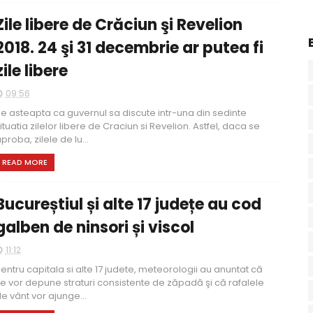
Zile libere de Crăciun şi Revelion
2018. 24 şi 31 decembrie ar putea fi
zile libere
09:56
e asteapta ca guvernul sa discute intr-una din sedinte
ituatia zilelor libere de Craciun si Revelion. Astfel, daca se
proba, zilele de lu...
READ MORE
Bucureștiul și alte 17 județe au cod
galben de ninsori și viscol
11:12
entru capitala si alte 17 judete, meteorologii au anuntat că
e vor depune straturi consistente de zăpadă şi că rafalele
e vânt vor ajunge...