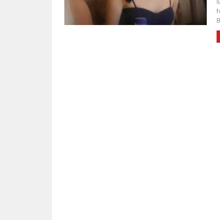
I
f
B