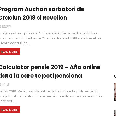
Program Auchan sarbatori de
Craciun 2018 si Revelion
09:09
rogramul magazinului Auchan din Craiova si din toata tara
u ocazia sarbatorilor de Craciun din anul 2018 si de Revelion.
edeti cand sunt ...
READ MORE
Calculator pensie 2019 - Afla online
data la care te poti pensiona
11:38
ensii 2019: Vezi cum afli online data la care te poti pensiona
u ajutorul calculatorului de pensii care iti poate spune anul in
are vei i...
READ MORE