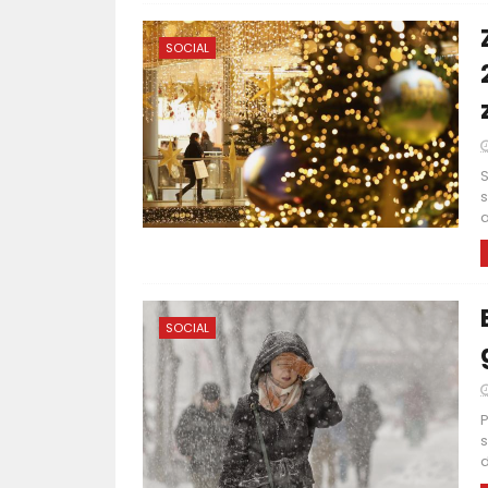
SOCIAL
S
s
a
SOCIAL
P
s
d