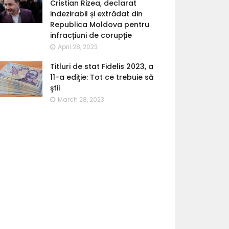
Cristian Rizea, declarat
indezirabil și extrădat din
Republica Moldova pentru
infracțiuni de corupție
April 28, 2023
Titluri de stat Fidelis 2023, a
11-a ediţie: Tot ce trebuie să
ştii
March 28, 2023