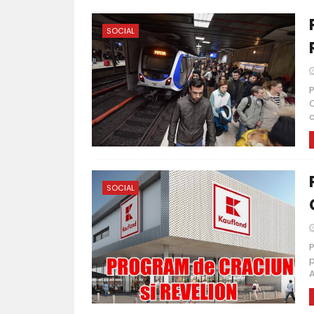
SOCIAL
P
C
c
SOCIAL
P
p
A