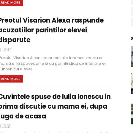
READ MORE
Preotul Visarion Alexa raspunde
acuzatiilor parintilor elevei
disparute
18:44
reotul Visarion Alexa spune ca Iulia Ionescu venea cu
ama ei la spovedanie si ca parintii stiau de intentiile ei.
uhovnicul elevei ...
READ MORE
Cuvintele spuse de Iulia Ionescu in
prima discutie cu mama ei, dupa
fuga de acasa
18:31