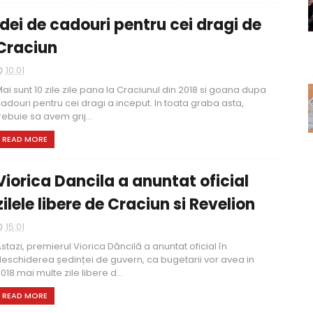
Idei de cadouri pentru cei dragi de
Craciun
10:01
ai sunt 10 zile zile pana la Craciunul din 2018 si goana dupa
adouri pentru cei dragi a inceput. In toata graba asta,
rebuie sa avem grij...
READ MORE
Viorica Dancila a anuntat oficial
zilele libere de Craciun si Revelion
15:01
stazi, premierul Viorica Dăncilă a anuntat oficial în
eschiderea ședinței de guvern, ca bugetarii vor avea in
018 mai multe zile libere d...
READ MORE