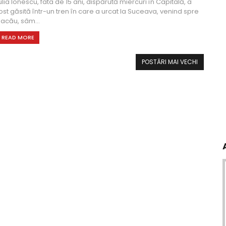
ulia Ionescu, fata de 15 ani, dispărută miercuri în Capitală, a
ost găsită într-un tren în care a urcat la Suceava, venind spre
acău, sâm...
READ MORE
POSTĂRI MAI VECHI