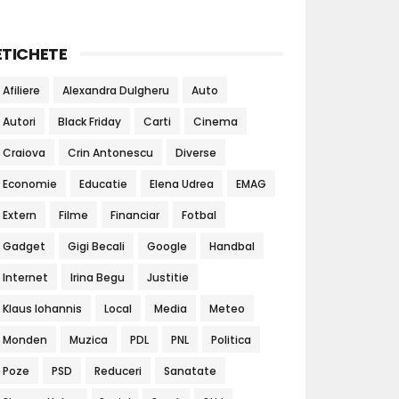
ETICHETE
Afiliere
Alexandra Dulgheru
Auto
Autori
Black Friday
Carti
Cinema
Craiova
Crin Antonescu
Diverse
Economie
Educatie
Elena Udrea
EMAG
Extern
Filme
Financiar
Fotbal
Gadget
Gigi Becali
Google
Handbal
Internet
Irina Begu
Justitie
Klaus Iohannis
Local
Media
Meteo
Monden
Muzica
PDL
PNL
Politica
Poze
PSD
Reduceri
Sanatate