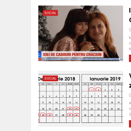
SOCIAL
M
c
t
SOCIAL
A
d
2