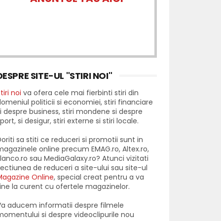
DESPRE SITE-UL "STIRI NOI"
tiri noi
va ofera cele mai fierbinti stiri din
omeniul politicii si economiei, stiri financiare
i despre business, stiri mondene si despre
port, si desigur, stiri externe si stiri locale.
oriti sa stiti ce reduceri si promotii sunt in
agazinele online precum EMAG.ro, Altex.ro,
lanco.ro sau MediaGalaxy.ro? Atunci vizitati
ectiunea de reduceri a site-ului sau site-ul
Magazine Online
, special creat pentru a va
ine la curent cu ofertele magazinelor.
a aducem informatii despre filmele
omentului si despre videoclipurile nou