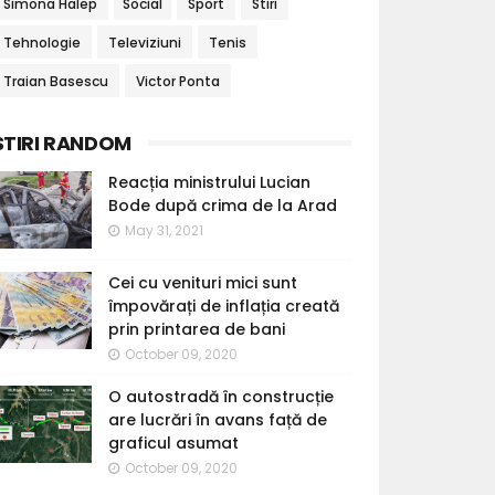
Simona Halep
Social
Sport
Stiri
Tehnologie
Televiziuni
Tenis
Traian Basescu
Victor Ponta
STIRI RANDOM
Reacția ministrului Lucian
Bode după crima de la Arad
May 31, 2021
Cei cu venituri mici sunt
împovărați de inflația creată
prin printarea de bani
October 09, 2020
O autostradă în construcție
are lucrări în avans față de
graficul asumat
October 09, 2020