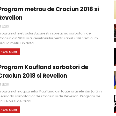
Program metrou de Craciun 2018 si
Revelion
11:09
rogramul metroului Bucuresti in preajma sarbatorii de
raciun din 2018 si a Revelionului pentru anul 2019. Vezi cum
ircula metrul in data ...
READ MORE
Program Kaufland sarbatori de
Craciun 2018 si Revelion
10:01
rogramul magazinelor Kaufland din toate orasele din țară in
erioada sarbatorilor de Craciun si de Revelion. Program de
nul Nou si de Crac...
READ MORE