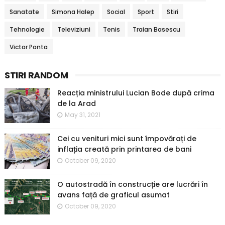
Sanatate
Simona Halep
Social
Sport
Stiri
Tehnologie
Televiziuni
Tenis
Traian Basescu
Victor Ponta
STIRI RANDOM
Reacția ministrului Lucian Bode după crima
de la Arad
May 31, 2021
Cei cu venituri mici sunt împovărați de
inflația creată prin printarea de bani
October 09, 2020
O autostradă în construcție are lucrări în
avans față de graficul asumat
October 09, 2020