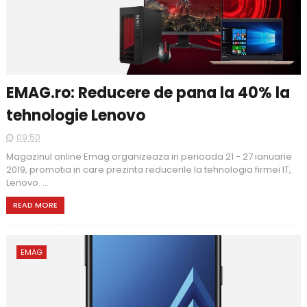
EMAG.ro: Reducere de pana la 40% la
tehnologie Lenovo
09:50
Magazinul online Emag organizeaza in perioada 21 - 27 ianuarie
2019, promotia in care prezinta reducerile la tehnologia firmei IT,
Lenovo. ...
READ MORE
EMAG