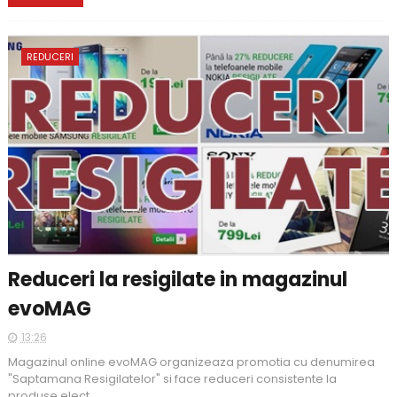
REDUCERI
Reduceri la resigilate in magazinul
evoMAG
13:26
Magazinul online evoMAG organizeaza promotia cu denumirea
"Saptamana Resigilatelor" si face reduceri consistente la
produse elect...