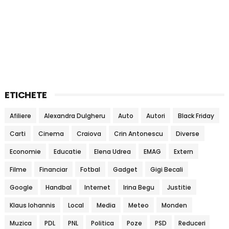
ETICHETE
Afiliere
Alexandra Dulgheru
Auto
Autori
Black Friday
Carti
Cinema
Craiova
Crin Antonescu
Diverse
Economie
Educatie
Elena Udrea
EMAG
Extern
Filme
Financiar
Fotbal
Gadget
Gigi Becali
Google
Handbal
Internet
Irina Begu
Justitie
Klaus Iohannis
Local
Media
Meteo
Monden
Muzica
PDL
PNL
Politica
Poze
PSD
Reduceri