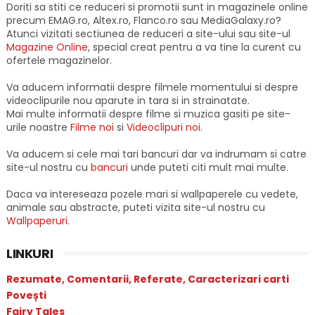
Doriti sa stiti ce reduceri si promotii sunt in magazinele online
precum EMAG.ro, Altex.ro, Flanco.ro sau MediaGalaxy.ro?
Atunci vizitati sectiunea de reduceri a site-ului sau site-ul
Magazine Online
, special creat pentru a va tine la curent cu
ofertele magazinelor.
Va aducem informatii despre filmele momentului si despre
videoclipurile nou aparute in tara si in strainatate.
Mai multe informatii despre filme si muzica gasiti pe site-
urile noastre
Filme noi
si
Videoclipuri noi
.
Va aducem si cele mai tari bancuri dar va indrumam si catre
site-ul nostru cu
bancuri
unde puteti citi mult mai multe.
Daca va intereseaza pozele mari si wallpaperele cu vedete,
animale sau abstracte, puteti vizita site-ul nostru cu
Wallpaperuri
.
LINKURI
Rezumate, Comentarii, Referate, Caracterizari carti
Povești
Fairy Tales