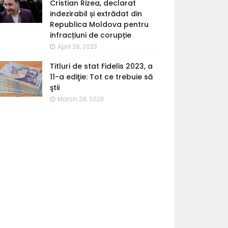
Cristian Rizea, declarat
indezirabil și extrădat din
Republica Moldova pentru
infracțiuni de corupție
April 28, 2023
Titluri de stat Fidelis 2023, a
11-a ediţie: Tot ce trebuie să
ştii
March 28, 2023