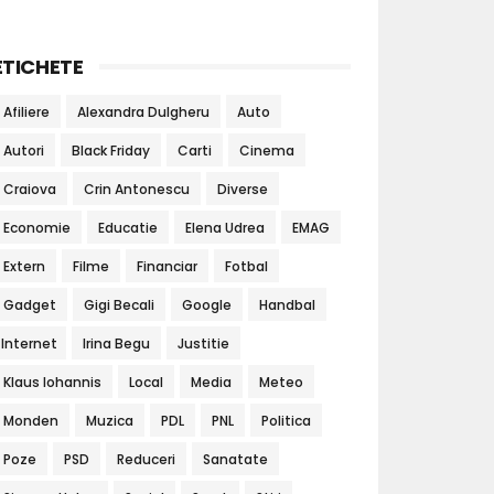
ETICHETE
Afiliere
Alexandra Dulgheru
Auto
Autori
Black Friday
Carti
Cinema
Craiova
Crin Antonescu
Diverse
Economie
Educatie
Elena Udrea
EMAG
Extern
Filme
Financiar
Fotbal
Gadget
Gigi Becali
Google
Handbal
Internet
Irina Begu
Justitie
Klaus Iohannis
Local
Media
Meteo
Monden
Muzica
PDL
PNL
Politica
Poze
PSD
Reduceri
Sanatate