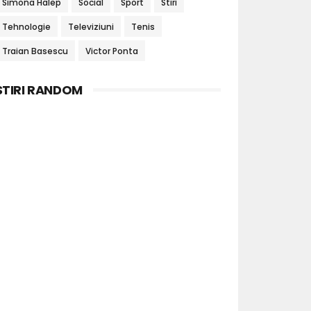
Simona Halep
Social
Sport
Stiri
Tehnologie
Televiziuni
Tenis
Traian Basescu
Victor Ponta
STIRI RANDOM