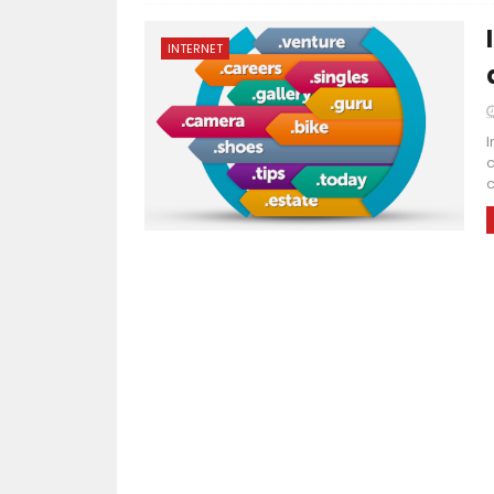
INTERNET
I
c
c