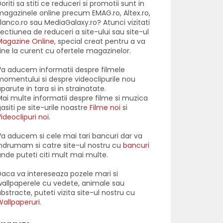
oriti sa stiti ce reduceri si promotii sunt in
agazinele online precum EMAG.ro, Altex.ro,
lanco.ro sau MediaGalaxy.ro? Atunci vizitati
ectiunea de reduceri a site-ului sau site-ul
Magazine Online
, special creat pentru a va
ine la curent cu ofertele magazinelor.
a aducem informatii despre filmele
omentului si despre videoclipurile nou
parute in tara si in strainatate.
ai multe informatii despre filme si muzica
asiti pe site-urile noastre
Filme noi
si
ideoclipuri noi
.
a aducem si cele mai tari bancuri dar va
ndrumam si catre site-ul nostru cu
bancuri
nde puteti citi mult mai multe.
aca va intereseaza pozele mari si
allpaperele cu vedete, animale sau
bstracte, puteti vizita site-ul nostru cu
allpaperuri
.