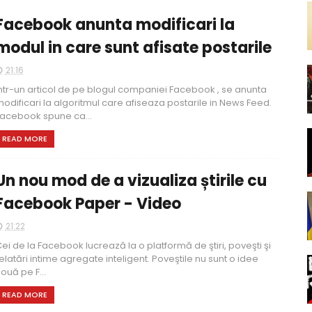
Facebook anunta modificari la
modul in care sunt afisate postarile
21:16
ntr-un articol de pe blogul companiei Facebook , se anunta
odificari la algoritmul care afiseaza postarile in News Feed.
acebook spune ca...
READ MORE
Un nou mod de a vizualiza știrile cu
Facebook Paper - Video
21:22
ei de la Facebook lucrează la o platformă de ştiri, poveşti şi
elatări intime agregate inteligent. Poveştile nu sunt o idee
ouă pe F...
READ MORE