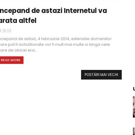
Incepand de astazi Internetul va
arata altfel
16:02
ncepand de astazi, 4 februarie 2014, extensiile domeniilor
are pot fi achizitionate vor fi mult mai multe si langa cele
are de obicei era...
READ MORE
POSTĂRI MAI VECHI