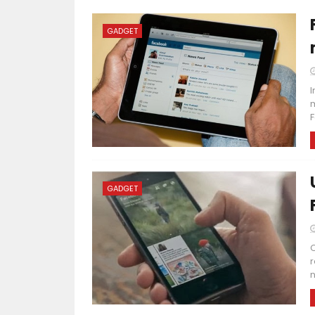
GADGET
I
m
F
GADGET
C
r
n