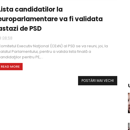
Lista candidatilor la
europarlamentare va fi validata
astazi de PSD
08:58
omitetul Executiv Naţional (CExN) al PSD se va reuni, joi, la
alatul Parlamentului, pentru a valida lista finală a
andidaţilor pentru PE,...
READ MORE
POSTĂRI MAI VECHI