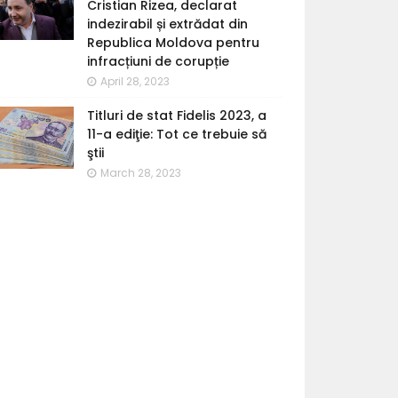
Cristian Rizea, declarat
indezirabil și extrădat din
Republica Moldova pentru
infracțiuni de corupție
April 28, 2023
Titluri de stat Fidelis 2023, a
11-a ediţie: Tot ce trebuie să
ştii
March 28, 2023