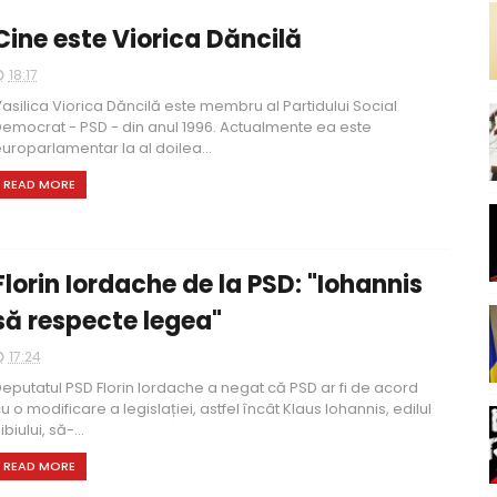
Cine este Viorica Dăncilă
18:17
asilica Viorica Dăncilă este membru al Partidului Social
emocrat - PSD - din anul 1996. Actualmente ea este
uroparlamentar la al doilea...
READ MORE
Florin Iordache de la PSD: "Iohannis
să respecte legea"
17:24
eputatul PSD Florin Iordache a negat că PSD ar fi de acord
u o modificare a legislației, astfel încât Klaus Iohannis, edilul
ibiului, să-...
READ MORE