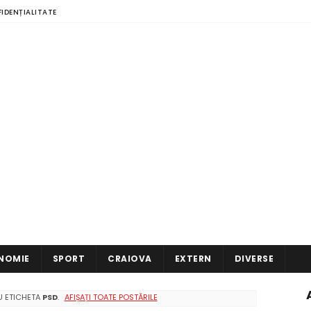
FIDENȚIALITATE
NOMIE
SPORT
CRAIOVA
EXTERN
DIVERSE
CU ETICHETA
PSD
.
AFIȘAȚI TOATE POSTĂRILE