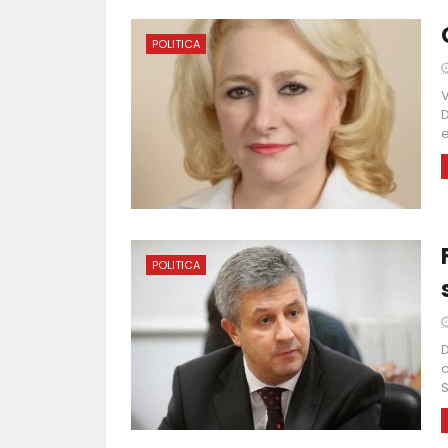
POLITICA
V
D
e
POLITICA
D
c
S