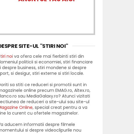
DESPRE SITE-UL "STIRI NOI"
tiri noi
va ofera cele mai fierbinti stiri din
omeniul politicii si economiei, stiri financiare
i despre business, stiri mondene si despre
port, si desigur, stiri externe si stiri locale.
oriti sa stiti ce reduceri si promotii sunt in
agazinele online precum EMAG.ro, Altex.ro,
lanco.ro sau MediaGalaxy.ro? Atunci vizitati
ectiunea de reduceri a site-ului sau site-ul
Magazine Online
, special creat pentru a va
ine la curent cu ofertele magazinelor.
a aducem informatii despre filmele
omentului si despre videoclipurile nou