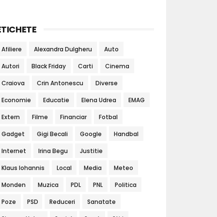
ETICHETE
Afiliere
Alexandra Dulgheru
Auto
Autori
Black Friday
Carti
Cinema
Craiova
Crin Antonescu
Diverse
Economie
Educatie
Elena Udrea
EMAG
Extern
Filme
Financiar
Fotbal
Gadget
Gigi Becali
Google
Handbal
Internet
Irina Begu
Justitie
Klaus Iohannis
Local
Media
Meteo
Monden
Muzica
PDL
PNL
Politica
Poze
PSD
Reduceri
Sanatate