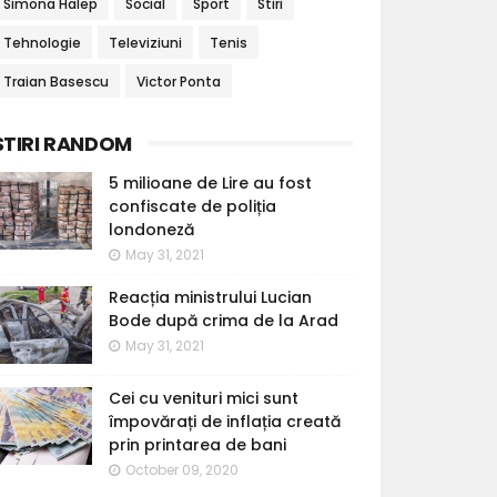
Simona Halep
Social
Sport
Stiri
Tehnologie
Televiziuni
Tenis
Traian Basescu
Victor Ponta
STIRI RANDOM
5 milioane de Lire au fost
confiscate de poliția
londoneză
May 31, 2021
Reacția ministrului Lucian
Bode după crima de la Arad
May 31, 2021
Cei cu venituri mici sunt
împovărați de inflația creată
prin printarea de bani
October 09, 2020