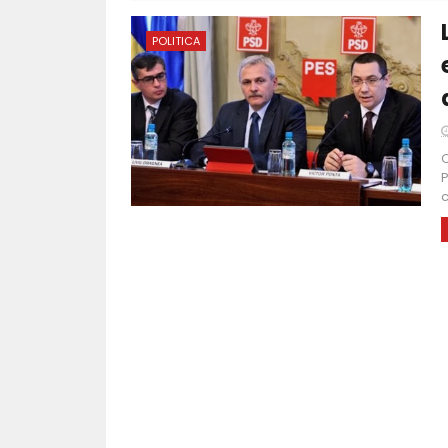
POLITICA
C
P
c