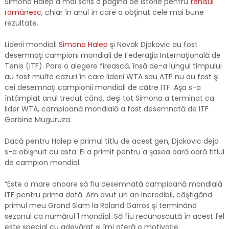
Simona Halep a mai scris o pagină de istorie pentru
tenisul
românesc
, chiar în anul în care a obţinut cele mai bune
rezultate.
Liderii mondiali
Simona Halep
şi Novak Djokovic au fost
desemnaţi campioni mondiali de Federaţia Internaţională de
Tenis (ITF). Pare o alegere firească, însă de-a lungul timpului
au fost multe cazuri în care liderii WTA sau ATP nu au fost şi
cei desemnaţi campionii mondiali de către ITF. Aşa s-a
întâmplat anul trecut când, deşi tot Simona a terminat ca
lider WTA, campioană mondială a fost desemnată de ITF
Garbine Muguruza.
Dacă pentru Halep e primul titlu de acest gen, Djokovic deja
s-a obişnuit cu asta. El a primit pentru a şasea oară oară titlul
de campion mondial.
“Este o mare onoare să fiu desemnată campioană mondială
ITF pentru prima dată. Am avut un an incredibil, câştigând
primul meu Grand Slam la Roland Garros şi terminând
sezonul ca numărul 1 mondial. Să fiu recunoscută în acest fel
este special cu adevărat şi îmi oferă o motivaţie