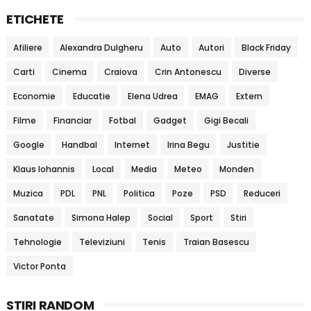
ETICHETE
Afiliere
Alexandra Dulgheru
Auto
Autori
Black Friday
Carti
Cinema
Craiova
Crin Antonescu
Diverse
Economie
Educatie
Elena Udrea
EMAG
Extern
Filme
Financiar
Fotbal
Gadget
Gigi Becali
Google
Handbal
Internet
Irina Begu
Justitie
Klaus Iohannis
Local
Media
Meteo
Monden
Muzica
PDL
PNL
Politica
Poze
PSD
Reduceri
Sanatate
Simona Halep
Social
Sport
Stiri
Tehnologie
Televiziuni
Tenis
Traian Basescu
Victor Ponta
STIRI RANDOM