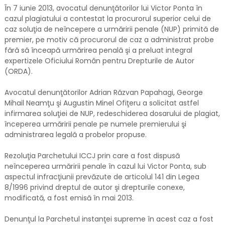
În 7 iunie 2013, avocatul denunţătorilor lui Victor Ponta în
cazul plagiatului a contestat la procurorul superior celui de
caz soluţia de neîncepere a urmăririi penale (NUP) primită de
premier, pe motiv că procurorul de caz a administrat probe
fără să înceapă urmărirea penală şi a preluat integral
expertizele Oficiului Român pentru Drepturile de Autor
(ORDA).
Avocatul denunţătorilor Adrian Răzvan Papahagi, George
Mihail Neamţu şi Augustin Minel Ofiţeru a solicitat astfel
infirmarea soluţiei de NUP, redeschiderea dosarului de plagiat,
începerea urmăririi penale pe numele premierului şi
administrarea legală a probelor propuse.
Rezoluţia Parchetului ICCJ prin care a fost dispusă
neînceperea urmăririi penale în cazul lui Victor Ponta, sub
aspectul infracţiunii prevăzute de articolul 141 din Legea
8/1996 privind dreptul de autor şi drepturile conexe,
modificată, a fost emisă în mai 2013.
Denunţul la Parchetul instanţei supreme în acest caz a fost