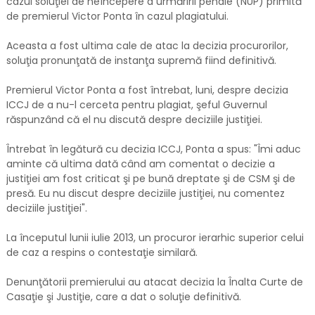
cazul soluţiei de neîncepere a urmăririi penale (NUP) primită
de premierul Victor Ponta în cazul plagiatului.
Aceasta a fost ultima cale de atac la decizia procurorilor,
soluţia pronunţată de instanţa supremă fiind definitivă.
Premierul Victor Ponta a fost întrebat, luni, despre decizia
ICCJ de a nu-l cerceta pentru plagiat, şeful Guvernul
răspunzând că el nu discută despre deciziile justiţiei.
Întrebat în legătură cu decizia ICCJ, Ponta a spus: "Îmi aduc
aminte că ultima dată când am comentat o decizie a
justiţiei am fost criticat şi pe bună dreptate şi de CSM şi de
presă. Eu nu discut despre deciziile justiţiei, nu comentez
deciziile justiţiei".
La începutul lunii iulie 2013, un procuror ierarhic superior celui
de caz a respins o contestaţie similară.
Denunţătorii premierului au atacat decizia la Înalta Curte de
Casaţie şi Justiţie, care a dat o soluţie definitivă.