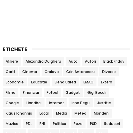
ETICHETE
Afiliere
Alexandra Dulgheru
Auto
Autori
Black Friday
Carti
Cinema
Craiova
Crin Antonescu
Diverse
Economie
Educatie
Elena Udrea
EMAG
Extern
Filme
Financiar
Fotbal
Gadget
Gigi Becali
Google
Handbal
Internet
Irina Begu
Justitie
Klaus Iohannis
Local
Media
Meteo
Monden
Muzica
PDL
PNL
Politica
Poze
PSD
Reduceri