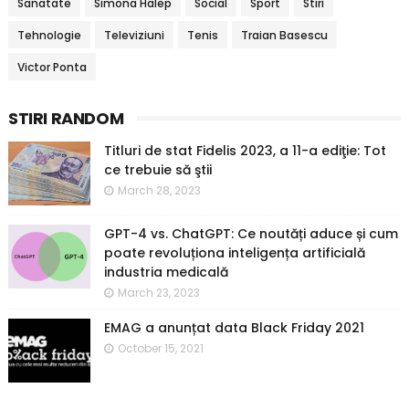
Sanatate
Simona Halep
Social
Sport
Stiri
Tehnologie
Televiziuni
Tenis
Traian Basescu
Victor Ponta
STIRI RANDOM
Titluri de stat Fidelis 2023, a 11-a ediţie: Tot
ce trebuie să ştii
March 28, 2023
GPT-4 vs. ChatGPT: Ce noutăți aduce și cum
poate revoluționa inteligența artificială
industria medicală
March 23, 2023
EMAG a anunțat data Black Friday 2021
October 15, 2021