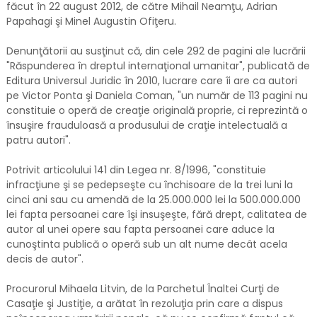
făcut în 22 august 2012, de către Mihail Neamţu, Adrian
Papahagi şi Minel Augustin Ofiţeru.
Denunţătorii au susţinut că, din cele 292 de pagini ale lucrării
"Răspunderea în dreptul internaţional umanitar", publicată de
Editura Universul Juridic în 2010, lucrare care îi are ca autori
pe Victor Ponta şi Daniela Coman, "un număr de 113 pagini nu
constituie o operă de creaţie originală proprie, ci reprezintă o
însuşire frauduloasă a produsului de craţie intelectuală a
patru autori".
Potrivit articolului 141 din Legea nr. 8/1996, "constituie
infracţiune şi se pedepseşte cu închisoare de la trei luni la
cinci ani sau cu amendă de la 25.000.000 lei la 500.000.000
lei fapta persoanei care îşi insuşeşte, fără drept, calitatea de
autor al unei opere sau fapta persoanei care aduce la
cunoştinta publică o operă sub un alt nume decât acela
decis de autor".
Procurorul Mihaela Litvin, de la Parchetul Înaltei Curţi de
Casaţie şi Justiţie, a arătat în rezoluţia prin care a dispus