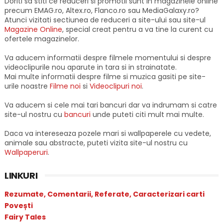
Doriti sa stiti ce reduceri si promotii sunt in magazinele online
precum EMAG.ro, Altex.ro, Flanco.ro sau MediaGalaxy.ro?
Atunci vizitati sectiunea de reduceri a site-ului sau site-ul
Magazine Online
, special creat pentru a va tine la curent cu
ofertele magazinelor.
Va aducem informatii despre filmele momentului si despre
videoclipurile nou aparute in tara si in strainatate.
Mai multe informatii despre filme si muzica gasiti pe site-
urile noastre
Filme noi
si
Videoclipuri noi
.
Va aducem si cele mai tari bancuri dar va indrumam si catre
site-ul nostru cu
bancuri
unde puteti citi mult mai multe.
Daca va intereseaza pozele mari si wallpaperele cu vedete,
animale sau abstracte, puteti vizita site-ul nostru cu
Wallpaperuri
.
LINKURI
Rezumate, Comentarii, Referate, Caracterizari carti
Povești
Fairy Tales