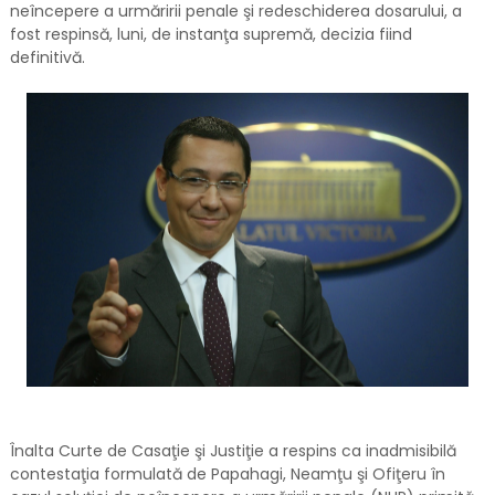
neîncepere a urmăririi penale şi redeschiderea dosarului, a
fost respinsă, luni, de instanţa supremă, decizia fiind
definitivă.
Înalta Curte de Casaţie şi Justiţie a respins ca inadmisibilă
contestaţia formulată de Papahagi, Neamţu şi Ofiţeru în