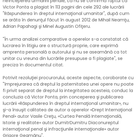
neînceperea urmăririi penale, că nu se confirmă faptul că
Victor Ponta a plagiat în 113 pagini din cele 292 ale lucrării
"Răspunderea în dreptul internaţional umanitar", după cum
se arăta în denunţul făcut în august 2012 de Mihail Neamţu,
Adrian Papahagi şi Minel Augustin Ofiţeru.
"În urma analizei comparative a operelor s-a constatat că
lucrarea în litigiu are o structură proprie, care exprimă
amprenta personală a autorului şi nu se aseamănă ca tot
unitar cu vreuna din lucrările presupuse a fi plagiate", se
preciza în documentul citat.
Potrivit rezoluţiei procurorului, aceste aspecte, coroborate cu
"împrejurarea că dreptul la paternitatea unei opere nu poate
fi privit separat de dreptul la integritatea acesteia, conduc la
concluzia că Victor Ponta, prin conceperea şi publicarea
lucrării «Răspunderea în dreptul internaţional umanitar», nu
şi-a însuşit calitatea de autor a operelor «Drept Internaţional
Penal» autor Vasile Creţu, «Curtea Penală Internaţională,
Istorie şi realitate» autor DumitrDumitru Diaconureptul
internaţional penal şi infracţiunile internaţionale» autor
Grigore Geamănu".