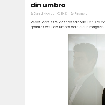
din umbra
Daniel Nicolae
19:33
Financiar
Vedeti care este vicepresedintele EMAG.ro c
granita.Omul din umbra care a dus magazinul 