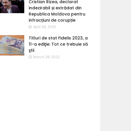
Cristian Rizea, declarat
indezirabil și extrădat din
Republica Moldova pentru
infracțiuni de corupție
April 28, 2023
Titluri de stat Fidelis 2023, a
11-a ediţie: Tot ce trebuie să
ştii
March 28, 2023