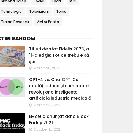
Simona Halep
Social
Sport
Stiri
Tehnologie
Televiziuni
Tenis
Traian Basescu
Victor Ponta
STIRI RANDOM
Titluri de stat Fidelis 2023, a
11-a ediţie: Tot ce trebuie să
ştii
March 28, 2023
GPT-4 vs. ChatGPT: Ce
noutăți aduce și cum poate
revoluționa inteligența
artificială industria medicală
March 23, 2023
EMAG a anunțat data Black
Friday 2021
October 15, 2021