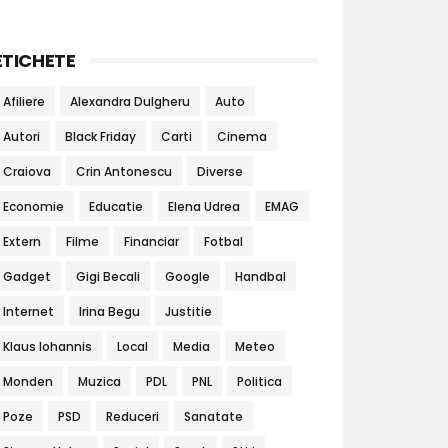
ETICHETE
Afiliere
Alexandra Dulgheru
Auto
Autori
Black Friday
Carti
Cinema
Craiova
Crin Antonescu
Diverse
Economie
Educatie
Elena Udrea
EMAG
Extern
Filme
Financiar
Fotbal
Gadget
Gigi Becali
Google
Handbal
Internet
Irina Begu
Justitie
Klaus Iohannis
Local
Media
Meteo
Monden
Muzica
PDL
PNL
Politica
Poze
PSD
Reduceri
Sanatate