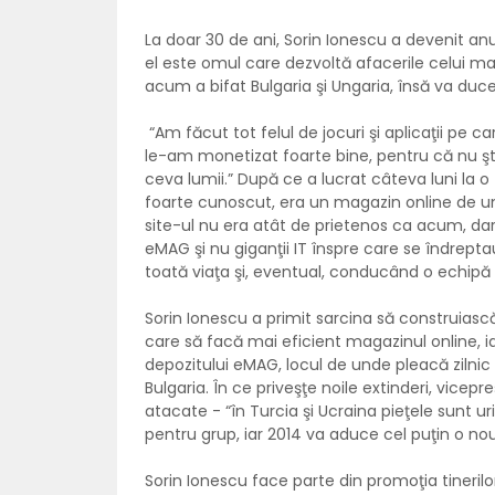
La doar 30 de ani, Sorin Ionescu a devenit anu
el este omul care dezvoltă afacerile celui ma
acum a bifat Bulgaria şi Ungaria, însă va duc
“Am făcut tot felul de jocuri şi aplicaţii pe
le-am monetizat foarte bine, pentru că nu ş
ceva lumii.” După ce a lucrat câteva luni la o
foarte cunoscut, era un magazin online de u
site-ul nu era atât de prietenos ca acum, dar
eMAG şi nu giganţii IT înspre care se îndreptau
toată viaţa şi, eventual, conducând o echi
Sorin Ionescu a primit sarcina să construiasc
care să facă mai eficient magazinul online, i
depozitului eMAG, locul de unde pleacă zilnic
Bulgaria. În ce priveşţe noile extinderi, vicepr
atacate - “în Turcia şi Ucraina pieţele sunt uri
pentru grup, iar 2014 va aduce cel puţin o nouă
Sorin Ionescu face parte din promoţia tineril