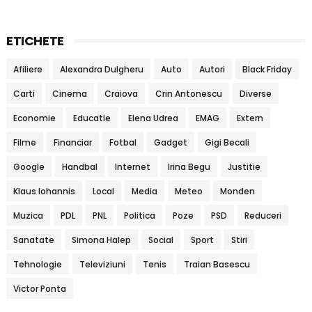
ETICHETE
Afiliere
Alexandra Dulgheru
Auto
Autori
Black Friday
Carti
Cinema
Craiova
Crin Antonescu
Diverse
Economie
Educatie
Elena Udrea
EMAG
Extern
Filme
Financiar
Fotbal
Gadget
Gigi Becali
Google
Handbal
Internet
Irina Begu
Justitie
Klaus Iohannis
Local
Media
Meteo
Monden
Muzica
PDL
PNL
Politica
Poze
PSD
Reduceri
Sanatate
Simona Halep
Social
Sport
Stiri
Tehnologie
Televiziuni
Tenis
Traian Basescu
Victor Ponta