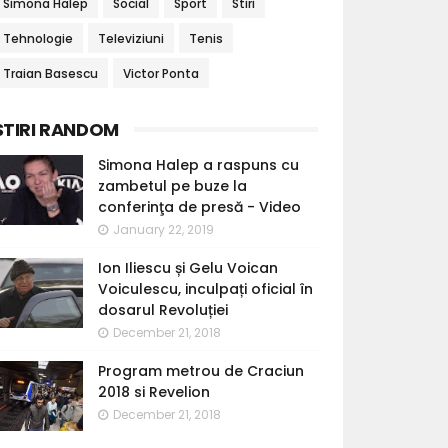
Simona Halep
Social
Sport
Stiri
Tehnologie
Televiziuni
Tenis
Traian Basescu
Victor Ponta
STIRI RANDOM
Simona Halep a raspuns cu
zambetul pe buze la
conferinţa de presă - Video
January 22, 2019
Ion Iliescu și Gelu Voican
Voiculescu, inculpați oficial în
dosarul Revoluției
December 21, 2018
Program metrou de Craciun
2018 si Revelion
December 21, 2018