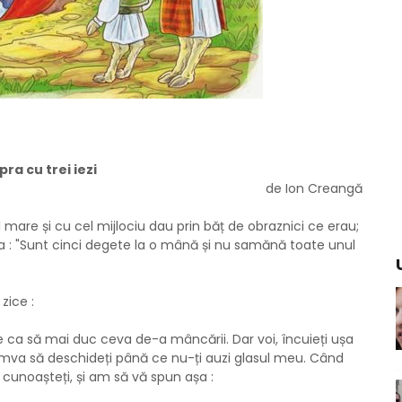
pra cu trei iezi
de Ion Creangă
l mare și cu cel mijlociu dau prin băț de obraznici ce erau;
ea : "Sunt cinci degete la o mână și nu samănă toate unul
zice :
 ca să mai duc ceva de-a mâncării. Dar voi, încuieți ușa
cumva să deschideți până ce nu-ți auzi glasul meu. Când
 cunoașteți, și am să vă spun așa :