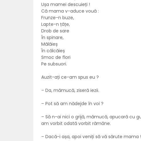
Ușa mamei descuieți !
Că mama v-aduce vouă :
Frunze-n buze,
Lapte-n țâțe,
Drob de sare
În spinare,
Mălăieș
În călcăieș
Smoc de flori
Pe subsuori.
Auzit-ați ce-am spus eu ?
– Da, mămucă, ziseră iezii.
– Pot să am nădejde în voi ?
– Să n-ai nici o grijă, mămucă, apucară cu gu
am vorbit odată vorbit rămâne.
– Dacă-i așa, apoi veniți să vă sărute mama 