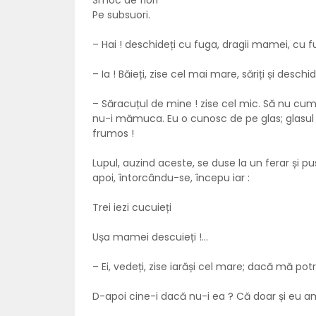
Smoc de flori
Pe subsuori.
– Hai ! deschideți cu fuga, dragii mamei, cu f
– Ia ! Băieți, zise cel mai mare, săriți și de
– Săracuțul de mine ! zise cel mic. Să nu cumv
nu-i mămuca. Eu o cunosc de pe glas; glasul ei
frumos !
Lupul, auzind aceste, se duse la un ferar și pus
apoi, întorcându-se, începu iar :
Trei iezi cucuieți
Ușa mamei descuieți !...
– Ei, vedeți, zise iarăși cel mare; dacă mă 
D-apoi cine-i dacă nu-i ea ? Că doar și eu am