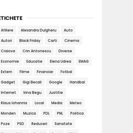
ETICHETE
Afiliere
Alexandra Dulgheru
Auto
Autori
Black Friday
Carti
Cinema
Craiova
Crin Antonescu
Diverse
Economie
Educatie
Elena Udrea
EMAG
Extern
Filme
Financiar
Fotbal
Gadget
Gigi Becali
Google
Handbal
Internet
Irina Begu
Justitie
Klaus Iohannis
Local
Media
Meteo
Monden
Muzica
PDL
PNL
Politica
Poze
PSD
Reduceri
Sanatate