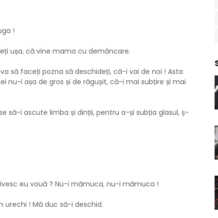
uga !
schideți ușa, că vine mama cu demâncare.
a să faceți pozna să deschideți, că-i vai de noi ! Asta
 nu-i așa de gros și de răgușit, că-i mai subțire și mai
e să-i ascute limba și dinții, pentru a-și subția glasul, ș-
potrivesc eu vouă ? Nu-i mămuca, nu-i mămuca !
 urechi ! Mă duc să-i deschid.