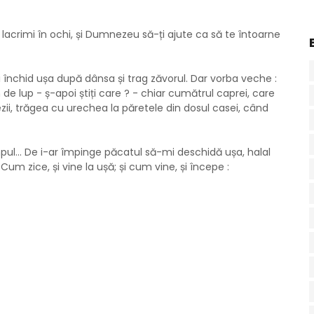
acrimi în ochi, și Dumnezeu să-ți ajute ca să te întoarne
zii închid ușa după dânsa și trag zăvorul. Dar vorba veche :
n de lup - ș-apoi știți care ? - chiar cumătrul caprei, care
ii, trăgea cu urechea la păretele din dosul casei, când
mpul... De i-ar împinge păcatul să-mi deschidă ușa, halal
" Cum zice, și vine la ușă; și cum vine, și începe :