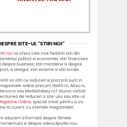
DESPRE SITE-UL "STIRI NOI"
tiri noi
va ofera cele mai fierbinti stiri din
omeniul politicii si economiei, stiri financiare
i despre business, stiri mondene si despre
port, si desigur, stiri externe si stiri locale.
oriti sa stiti ce reduceri si promotii sunt in
agazinele online precum EMAG.ro, Altex.ro,
lanco.ro sau MediaGalaxy.ro? Atunci vizitati
ectiunea de reduceri a site-ului sau site-ul
Magazine Online
, special creat pentru a va
ine la curent cu ofertele magazinelor.
a aducem informatii despre filmele
omentului si despre videoclipurile nou