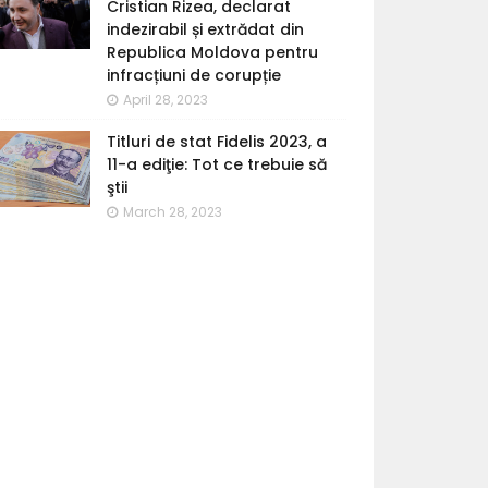
Cristian Rizea, declarat
indezirabil și extrădat din
Republica Moldova pentru
infracțiuni de corupție
April 28, 2023
Titluri de stat Fidelis 2023, a
11-a ediţie: Tot ce trebuie să
ştii
March 28, 2023