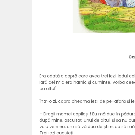
Ca
Era odată o capră care avea trei iezi. Iedul ce
iară cel mic era harnic și cuminte. Vorba ce
cu altul".
Într-o zi, capra cheamă iezii de pe-afară și le 
– Dragii mamei copilași ! Eu mă duc în pădure
după mine, ascultați unul de altul, și să nu 
voiu veni eu, am să vă dau de știre, ca să mă
Trei iezi cucuieți