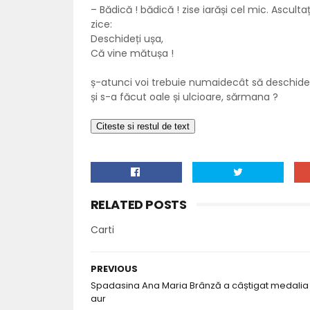
– Bădică ! bădică ! zise iarăși cel mic. Ascul
zice:
Deschideți ușa,
Că vine mătușa !
ș-atunci voi trebuie numaidecât să deschideți
și s-a făcut oale și ulcioare, sărmana ?
RELATED POSTS
Carti
PREVIOUS
Spadasina Ana Maria Brânză a câștigat medalia
aur