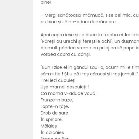
bine!
– Mergi sănătoasă, mămucă, zise cel mic, cu l
cu bine și să ne-aduci demâncare.
Apoi capra iese și se duce în treaba ei. Iar ie
"Păreții au urechi și fereștile ochi". Un dușma
de mult pândea vreme cu prilej ca să pape iez
vorbea capra cu dânșii.
"Bun ! zise el în gândul său. Ia, acum mi-e ti
să-mi fie ! Știu că i-aș cărnoși și i-aș jumuli !
Trei iezi cucuieți
Ușa mamei descuieți !
Că mama v-aduce vouă :
Frunze-n buze,
Lapte-n țâțe,
Drob de sare
În spinare,
Mălăieș
În călcăieș